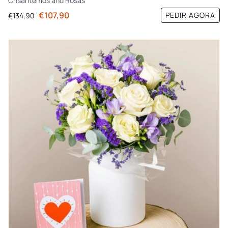
Crisântemos
and
Rosas
€107,90
PEDIR AGORA
€134,90