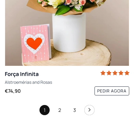
Força Infinita
Alstroemérias
and
Rosas
€74,90
PEDIR AGORA
1
2
3