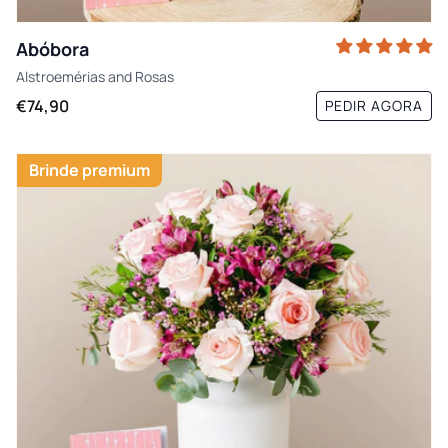
Abóbora
Alstroemérias
and
Rosas
€74,90
PEDIR AGORA
Brinde premium