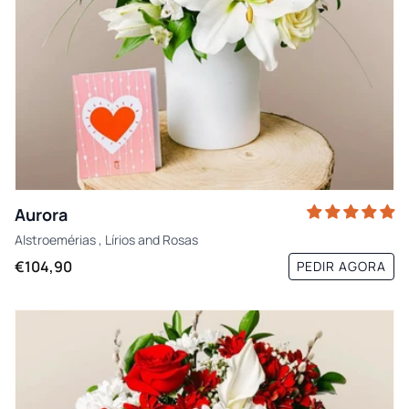
Aurora
Alstroemérias
,
Lírios
and
Rosas
€104,90
PEDIR AGORA