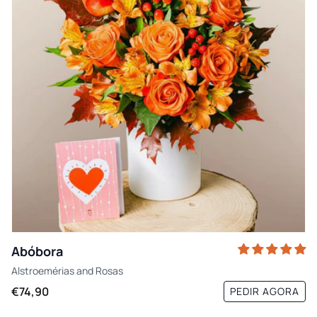
Abóbora
Alstroemérias
and
Rosas
€74,90
PEDIR AGORA